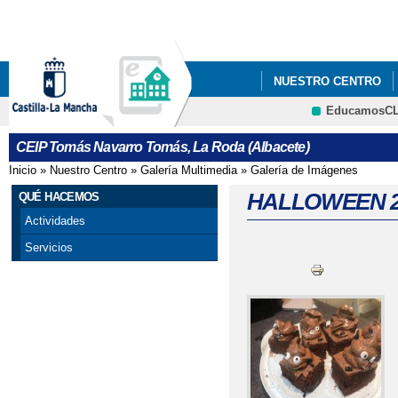
Pa
co
pri
NUESTRO CENTRO
EducamosC
COMEDOR ESCOLAR Y
CRFP
CEIP Tomás Navarro Tomás, La Roda (Albacete)
MATERIALES CURRIC
Inicio
»
Nuestro Centro
»
Galería Multimedia
»
Galería de Imágenes
Se encuentra usted aquí
HALLOWEEN 2
QUÉ HACEMOS
Actividades
Servicios